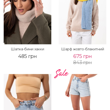
Шапка-бини хакки
Шарф жовто-блакитний
485 грн
675 грн
843 грн