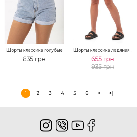
Шорты классика голубые
Шорты классика ледяная варка
835 грн
655 грн
935 грн
1
2
3
4
5
6
>
>|