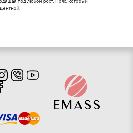
одящая под любой рост. Пояс, который
кцентной.