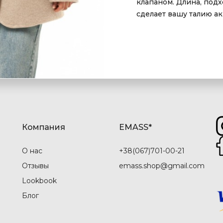
клапаном. Длина, подх
сделает вашу талию а
Компания
EMASS*
О нас
+38(067)701-00-21
Отзывы
emass.shop@gmail.com
Lookbook
Блог