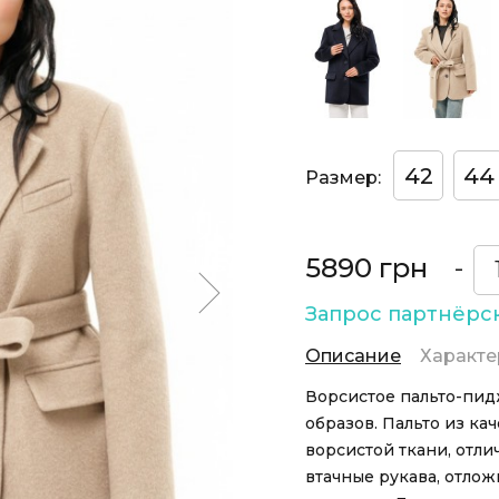
42
44
Размер:
5890 грн
-
Запрос партнёрс
Описание
Характе
Ворсистое пальто-пидж
образов. Пальто из ка
ворсистой ткани, отл
втачные рукава, отлож