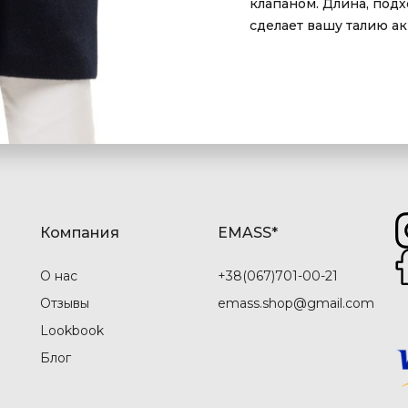
клапаном. Длина, подх
сделает вашу талию а
Компания
EMASS*
О нас
+38(067)701-00-21
Отзывы
emass.shop@gmail.com
Lookbook
Блог