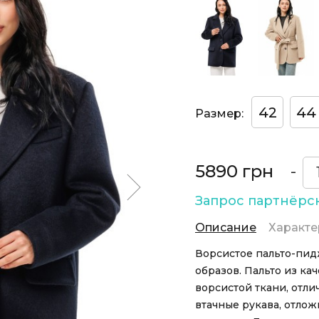
42
44
Размер:
5890 грн
-
Запрос партнёрс
Описание
Характе
Ворсистое пальто-пидж
образов. Пальто из ка
ворсистой ткани, отл
втачные рукава, отлож