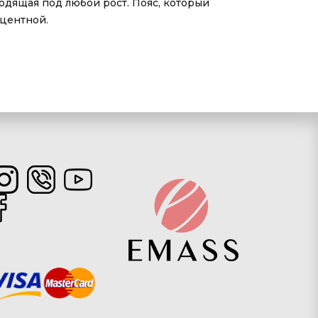
одящая под любой рост. Пояс, который
кцентной.