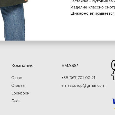
Застежка – пуговицами
Изделие классно смотри
Шикарно вписывается в
Компания
EMASS*
О нас
+38(067)701-00-21
Отзывы
emass.shop@gmail.com
Lookbook
Блог