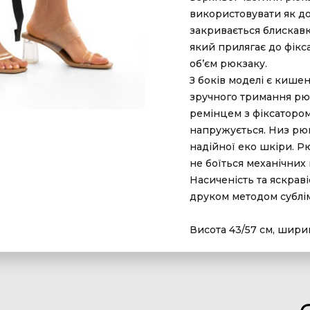
використовувати як до
закривається блискавк
який прилягає до фікс
об’єм рюкзаку.
З боків моделі є кише
зручного тримання рюк
ремінцем з фіксатором
напружується. Низ рю
надійної еко шкіри. Р
не боїться механічних
Насиченість та яскрав
друком методом сублім
Висота 43/57 см, ширин