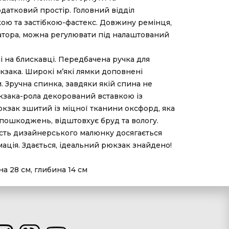
датковий простір. Головний відділ
ою та застібкою-фастекс. Довжину ремінця,
атора, можна регулювати під налаштований
ні на блискавці. Передбачена ручка для
зака. Широкі м’які лямки доповнені
. Зручна спинка, завдяки якій спина не
кзака-рола декорований вставкою із
юкзак зшитий із міцної тканини оксфорд, яка
 пошкоджень, відштовхує бруд та вологу.
ість дизайнерського малюнку досягається
ація. Здається, ідеальний рюкзак знайдено!
а 28 см, глибина 14 см