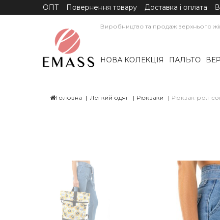
ОПТ
Повернення товару
Доставка і оплата
В
Виробництво та продаж верхнього жін
НОВА КОЛЕКЦІЯ
ПАЛЬТО
ВЕР
Головна
Легкий одяг
Рюкзаки
Рюкзак-рол с