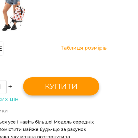
E
Таблиця розмірів
+
КУПИТИ
их цін
ики
ся усе і навіть більше! Модель середніх
помістити майже будь-що за рахунок
ака, яку можна розгорнути та