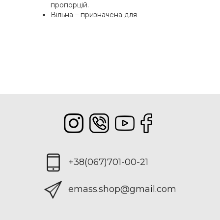
пропорцій.
Вільна – призначена для
повсякденного носіння.
Таким чином, жіночі сорочки оптом від
виробника цілком універсальні. Вони
підходять під будь-які штани, джинси,
спідниці; поєднуються із сарафанами;
виглядають з будь-яким взуттям, у тому
числі спортивним. У XXI столітті сорочка
більше не асоціюється із суворим стилем.
Модні жіночі сорочки
+38(067)701-00-21
Стилісти наполягають, що у модному
арсеналі жінки сорочка має бути не одна.
emass.shop@gmail.com
Їх має налічуватися три, у різних стилях та
кольорах. Одна – простого силуету, світла,