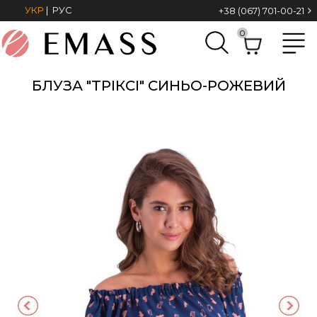
УКР
|
РУС
+38 (067) 701-00-21
0
БЛУЗА "ТРІКСІ" СИНЬО-РОЖЕВИЙ