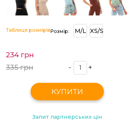
Таблиця розмірів
M/L
XS/S
Розмір:
234 грн
335 грн
-
+
КУПИТИ
Запит партнерських цін