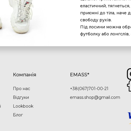
еластичний, тягнеться,
приємні до тіла, наче 
свободу рухів.
Під лосини можна обра
футболку або лонгслів
Компанія
EMASS*
Про нас
+38(067)701-00-21
Відгуки
emass.shop@gmail.com
і
Lookbook
Блог