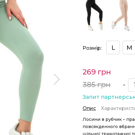
L
M
Розмір:
269 грн
385 грн
-
Запит партнерськ
Опис
Характерист
Лосини в рубчик – пра
повсякденного вбрання
щільної трикотажної т