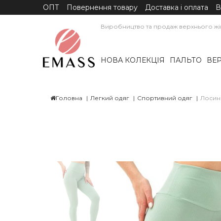
ОПТ
Повернення товару
Доставка і оплата
В
Виробництво та продаж верхнього жін
НОВА КОЛЕКЦІЯ
ПАЛЬТО
ВЕР
Головна
Легкий одяг
Спортивний одяг
Лосин