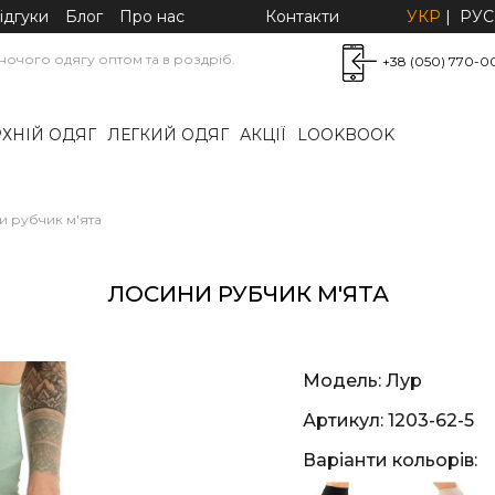
ідгуки
Блог
Про нас
Контакти
УКР
|
РУС
очого одягу оптом та в роздріб.
+38 (050) 770-0
ХНІЙ ОДЯГ
ЛЕГКИЙ ОДЯГ
АКЦІЇ
LOOKBOOK
и рубчик м'ята
ЛОСИНИ РУБЧИК М'ЯТА
Модель:
Лур
Артикул:
1203-62-5
Варіанти кольорів: