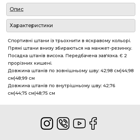
Опис
Характеристики
Спортивні штани із трьохнити в яскравому кольорі.
Прямі штани внизу збираються на манжет-резинку.
Посадка штанів висока. Передбачена зав'язка. Є 2
прорізних кишені.
Довжина штанів по зовнішньому шву: 42;98 см|44;98
см|48;99 см
Довжина штанів по внутрішньому шву: 42;76
см|44;75 см|48;75 см