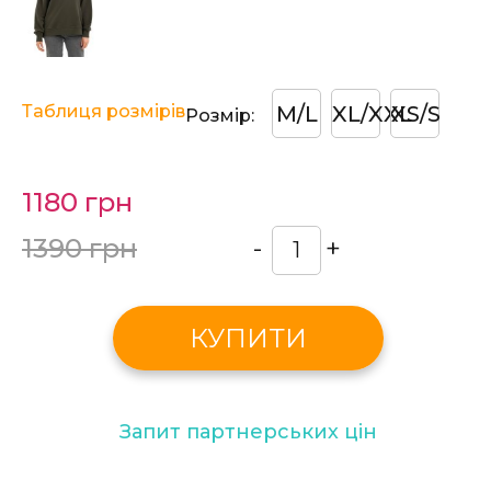
Таблиця розмірів
M/L
XL/XXL
XS/S
Розмір:
1180 грн
1390 грн
-
+
КУПИТИ
Запит партнерських цін