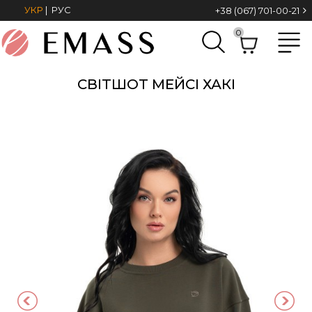
УКР
|
РУС
+38 (067) 701-00-21
0
СВІТШОТ МЕЙСІ ХАКІ