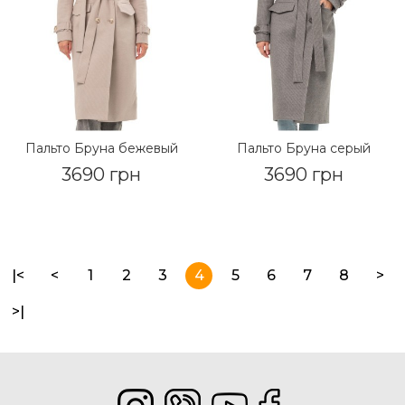
Пальто Бруна бежевый
Пальто Бруна серый
3690 грн
3690 грн
|<
<
1
2
3
4
5
6
7
8
>
>|