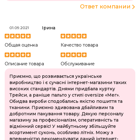
Ответ компании
Ірина
01.09.2021
Общая оценка
Качество товара
Описание товара
Обслуживание
Приємно, що розвивається українське
виробництво і є сучасні інтернет-магазини таких
високих стандартів. Днями придбала куртку
Трейси, а раніше пальто у стилі oversize «Мег».
Обидва вироби сподобались якістю пошиття та
тканини. Приємно здивована дбайливим та
добротним пакування товару. Дякую персоналу
магазину за професіоналізм, оперативність та
відмінний сервіс! У майбутньому збільшуйте
асортимент суконь, особливо літніх. Можу з
впевненістю рекомендувати даний інтернет-