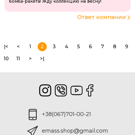
бомба-ракета! Жду коллекцию на весну!
Ответ компании
|<
<
1
2
3
4
5
6
7
8
9
10
11
>
>|
+38(067)701-00-21
emass.shop@gmail.com