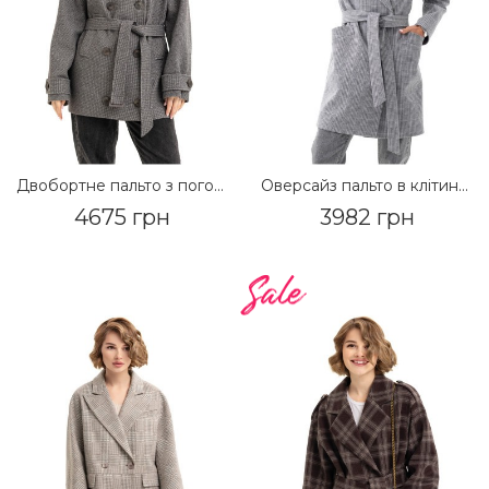
Двобортне пальто з погонами «Ліна» чорно-біле
Оверсайз пальто в клітинку «Астрід» сіре
4675 грн
3982 грн