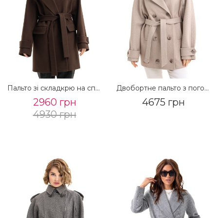
Пальто зі складкрю на спинці «Пош» шоколадне
Двобортне пальто з погонами «Ліна» бежеве
2960 грн
4675 грн
4930 грн