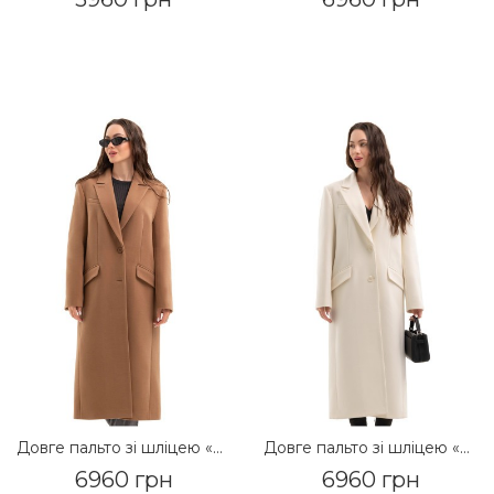
Довге пальто зі шліцею «Місті» кемел
Довге пальто зі шліцею «Місті» молоко
6960 грн
6960 грн