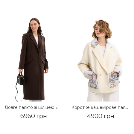
Довге пальто зі шліцею «Місті» шоколад
Коротке кашемірове пальто з принтом «Леоні» молоко-Квіти
6960 грн
4900 грн