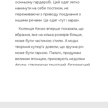
осінньому гардеробі. Цей одяг легко
накинути на себе поспіхом, не
переживаючи з приводу поєднання з
іншими речами. Це одяг «тут і зараз».
Колекція Кензо вперше показала, що
вбрання, яке на кілька розмірів більше,
може бути частиною стилю. А модні
творіння кутюр'є довели, що зручна річ
може бути гарною. Пальто, придумані
великим японцем, приховують недоліки
фігури, створюючи тендітний, беззахисний
дівочий образ. Сьогодні цей стиль
верхнього одягу має пальму першості.
Пальто оверсайз особливе:
· Їй характерно мінімум деталей
· Простежується геометрія