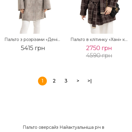
Пальто з розрізами «Деніз» в клітинку
Пальто в клітинку «Хані» коричневе
5415 грн
2750 грн
4590 грн
1
2
3
>
>|
Пальто оверсайз Найактуальніша річ в