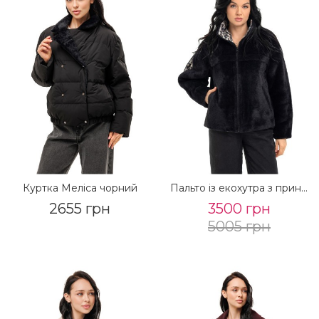
Куртка Меліса чорний
Пальто із екохутра з принтом «Анелі» чорний-леопард утеплене
2655 грн
3500 грн
5005 грн